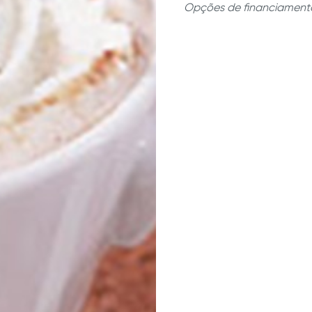
das panelas 
Opções de financiamento
Precisão
| S
rapidez na h
Funcional
| 
que você co
Segurança
|
retirá-lo e 
queimaduras
Aço Inoxidá
as panelas e