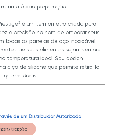
ara uma ótima preparação.
restige
é um termômetro criado para
®
dez e precisão na hora de preparar seus
m todas as panelas de aço inoxidável
garante que seus alimentos sejam sempre
na temperatura ideal. Seu design
a alça de silicone que permite retirá-lo
e queimaduras.
Não é necessário adicionar água ou óleo. O
ravés de um Distribuidor Autorizado
 Prestige
Smart Temp substitui o teste de
®
monstração
a utilizado para verificar a temperatura ideal