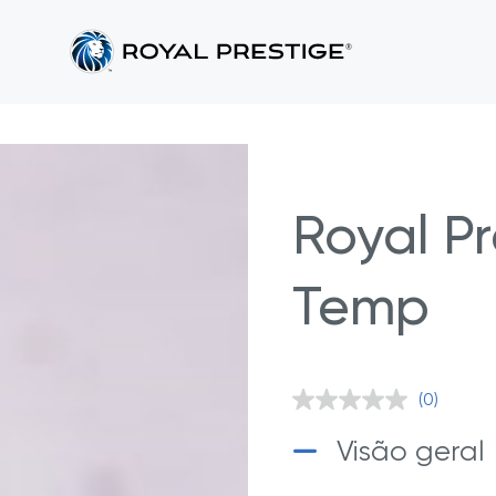
Royal Pr
Temp
(0)
Sem
valor
classifica
Visão geral
Link
abre