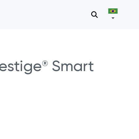
estige
Smart
®
tório.