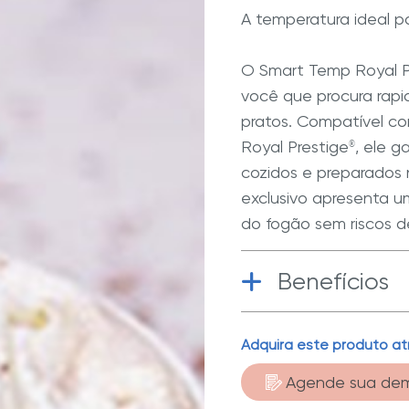
na
mesma
A temperatura ideal p
página.
O Smart Temp Royal P
você que procura rapi
pratos. Compatível co
Royal Prestige
, ele 
®
cozidos e preparados 
exclusivo apresenta um
do fogão sem riscos d
Benefícios
Sem óleo
| 
Adquira este produto at
uso do Royal
Agende sua de
gotas de águ